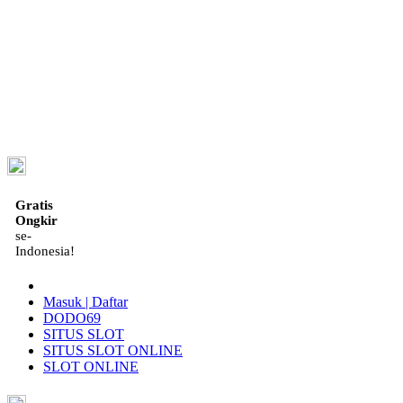
ID
Gratis
Ongkir
se-
Indonesia!
Masuk | Daftar
DODO69
SITUS SLOT
SITUS SLOT ONLINE
SLOT ONLINE