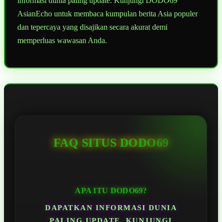
informasi dunia paling update. Kunjungi DODO69
AsianEcho untuk membaca kumpulan berita Asia populer
dan tepercaya yang disajikan secara akurat demi
memperluas wawasan Anda.
FAQ SITUS DODO69
APA ITU DODO69?
DAPATKAN INFORMASI DUNIA
PALING UPDATE. KUNJUNGI