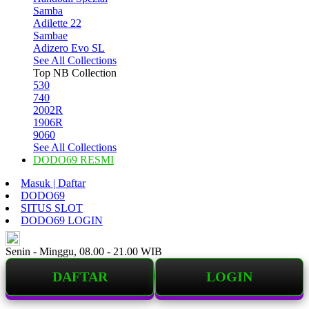
Samba
Adilette 22
Sambae
Adizero Evo SL
See All Collections
Top NB Collection
530
740
2002R
1906R
9060
See All Collections
DODO69 RESMI
Masuk | Daftar
DODO69
SITUS SLOT
DODO69 LOGIN
ID
Senin - Minggu, 08.00 - 21.00 WIB
DAFTAR
LOGIN