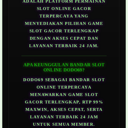
ADALAH PLATFORM PERMAINAN
SLOT ONLINE GACOR
TERPERCAYA YANG
MENYEDIAKAN PILIHAN GAME
SLOT GACOR TERLENGKAP
DENGAN AKSES CEPAT DAN
LAYANAN TERBAIK 24 JAM.
APA KEUNGGULAN BANDAR SLOT
ONLINE DODO69?
DODO69 SEBAGAI BANDAR SLOT
ONLINE TERPERCAYA
MENAWARKAN GAME SLOT
GACOR TERLENGKAP, RTP 99%
MAXWIN, AKSES CEPAT, SERTA
LAYANAN TERBAIK 24 JAM
UNTUK SEMUA MEMBER.