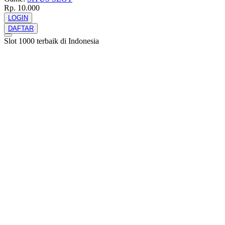
Rp. 10.000
LOGIN
DAFTAR
Slot 1000 terbaik di Indonesia