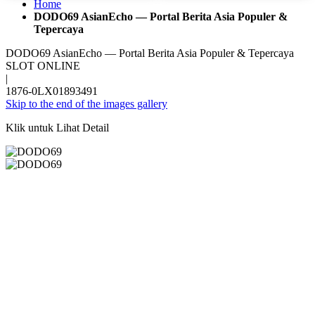
Home
DODO69 AsianEcho — Portal Berita Asia Populer &
Tepercaya
DODO69 AsianEcho — Portal Berita Asia Populer & Tepercaya
SLOT ONLINE
|
1876-0LX01893491
Skip to the end of the images gallery
Klik untuk Lihat Detail