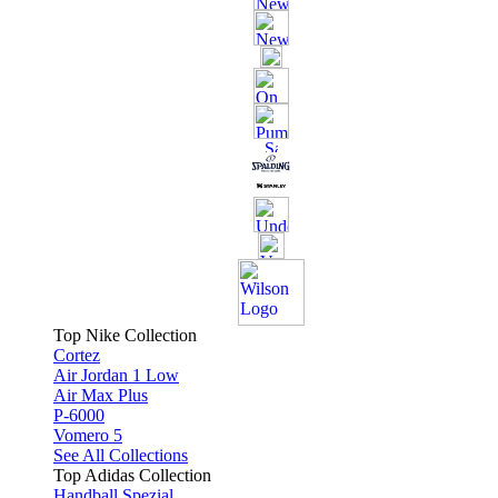
Top Nike Collection
Cortez
Air Jordan 1 Low
Air Max Plus
P-6000
Vomero 5
See All Collections
Top Adidas Collection
Handball Spezial