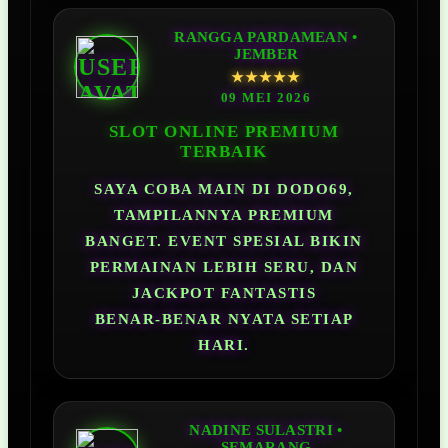
RANGGA PARDAMEAN •
JEMBER
★★★★★
09 MEI 2026
SLOT ONLINE PREMIUM
TERBAIK
SAYA COBA MAIN DI DODO69,
TAMPILANNYA PREMIUM
BANGET. EVENT SPESIAL BIKIN
PERMAINAN LEBIH SERU, DAN
JACKPOT FANTASTIS
BENAR‑BENAR NYATA SETIAP
HARI.
NADINE SULASTRI •
SEMARANG